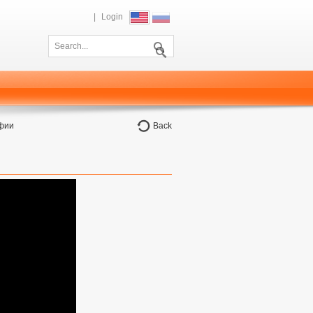
|
Login
афии
Back